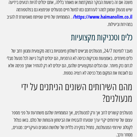
משנה אם זה בשעות הבוקר המוקדמות או מאוחר בלילה, אתם יכולים להיות רגועים בידיעה
שיש מנעולן שמוכן למהר לעזרתכם כמו למשל חיים מנעולים שנימצא גם בפלטפורמה
https://www.haimanolim.co.il/
. המומחיות של חיים שפיתח מאפשרת לו להגיב
במהירות וביעילות.
כלים וטכניקות מקצועיות
מעבר לזמינות 24/7, מנעולנים מביאים לשולחן מיומנויות ברמה מקצועית ומגוון רחב של
כלים מיוחדים. באמצעות טכניקות כניסה לא הרסניות, הם יכולים לקבל גישה לכל מנעול מבלי
לגרום נזק מיותר. עם הכלים המקצועיים שלהם, הם יכולים לא רק להחזיר אותך פנימה אלא
גם לאבטח את המקום מכל כניסה לא רצויה נוספת.
מהם השירותים השונים הניתנים על ידי
מנעולנים?
מנעולנים קשורים לרוב אך ורק למנעולנים, אך המומחיות שלהם משתרעת על פני מספר
עצום של שירותים יקרי ערך שנועדו להבטיח את הביטחון והנוחות של כולם. בואו נצלול
לקטלוג שירותי המנעולנות, נתחיל בסקירה כללית של שלושת הסוגים העיקריים: מגורים,
מסחר ורכב.