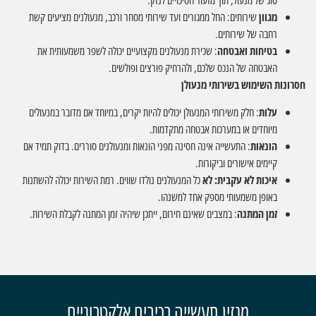
סוג של מנעול, תוך מזעור הסיכויים לנזק.
מגוון
שירותים: החל ממגורים ועד שירותי מסחר ורכב, מנעולנים מציעים קשת
רחבה של שירותים.
בטיחות ואבטחה
: שכירת מנעולנים מקצועיים יכולה לשפר משמעותית את
האבטחה של הנכס שלכם, ולהרחיק פורצים ופולשים.
חסרונות השימוש בשירותי מנעולן
עלות
: חלק משירותי המנעולן יכולים להיות יקרים, במיוחד אם מדובר במנעולים
מיוחדים או במערכות אבטחה מתקדמות.
הונאות
: התעשייה אינה חסינה מפני הונאות ומנעולנים סוררים. בדוק תמיד אם
קיימים אישורים וביקורות.
איכות לא עקבית: לא
כל המנעולנים נולדו שווים. רמת השירות יכולה להשתנות
באופן משמעותי מספק אחד למשנהו.
זמן המתנה
: במצבים שאינם חירום, ייתכן שיהיה זמן המתנה לקבלת השירות.
מגזין תעשייה רכיבים אלקטרוניים