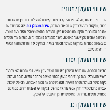
שירותי מנעולן למגורים
עבור הדייר היומיומי, זה לא נדיר להיתקל בבעיות הקשורות למנעולים בבית. בין אם איבדתם
מפתח, נתקלתם במנעול נדבק או חפצתם בשדרוג,
שירות מנעולן ביתי
יכול להתמודד עם
אתגרים אלה בצורה חלקה. הם מספקים תיקון מנעולים והחלפת מנעולים מלאה בעת הצורך,
ומבטיחים שהבית שלך יישאר מאובטח. מעבר למנעולים קונבנציונליים, מומחים אלה מטפלים
גם בשכפול מפתחות ובהתקנת מערכות אבטחה ביתיות, ומחזקים עוד יותר את החזית הבלתי
חדירה של ביתכם.
שירותי מנעולן מסחרי
בסביבה מסחרית, שמירה על הביטחון היא יותר מאשר עניין אישי; זוהי אחריות כלפי כל בעלי
העניין המעורבים. בשל כך, שירותי מנעולן מסחרי מציעים פתרונות כוללים, לרבות מערכות
בקרת כניסה ומערכות מפתח ראשיות. אלה משפרים את מבנה האבטחה, ומוסיפים שכבות
אבטחה מרובות כדי להרחיק אנשי צוות לא מורשים. במקרה של השבתת חירום, מנעולנים
מסחריים מגיבים במהירות, וממזערים את זמן ההשבתה של העסק.
שירותי מנעולן רכב